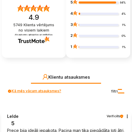
5
94%
4
4%
4.9
3
5749
Klienta vērtējums
1%
no visiem laikiem
Atsauksmes apkopotas un verificētas
2
0%
1
1%
Klientu atsauksmes
Kā mēs vācam atsauksmes?
filtri
Lelde
Verificēts
5
Prece bija ideāli iepakota. Paciņa man tika piegādāta ļoti ātri,