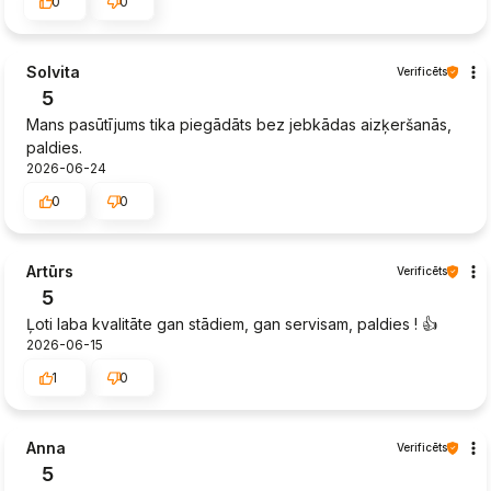
0
0
Solvita
Verificēts
5
Mans pasūtījums tika piegādāts bez jebkādas aizķeršanās,
paldies.
2026-06-24
0
0
Artūrs
Verificēts
5
Ļoti laba kvalitāte gan stādiem, gan servisam, paldies ! 👍️
2026-06-15
1
0
Anna
Verificēts
5