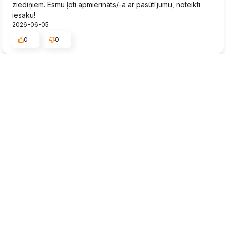
ziediņiem. Esmu ļoti apmierināts/-a ar pasūtījumu, noteikti
iesaku!
2026-06-05
0
0
Egils
Verificēts
3
Piegāde o.k. Bet stādi tādi pabēdgi.
2026-06-03
0
0
Konstantins
Verificēts
5
👍️Apkalpojošais personāls man sniedza labu padomu, lai es
varētu izdarīt pareizo izvēli.
2026-06-01
0
0