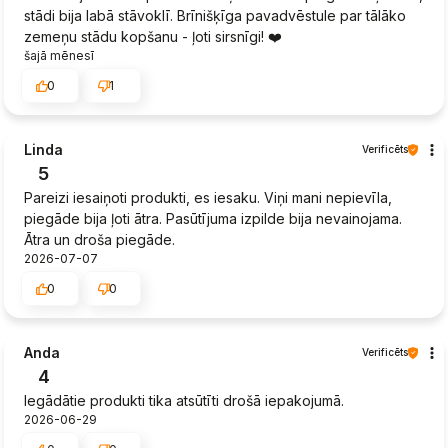
stādi bija labā stāvoklī. Brīnišķīga pavadvēstule par tālāko
zemeņu stādu kopšanu - ļoti sirsnīgi! ❤️
šajā mēnesī
0
1
Linda
Verificēts
5
Pareizi iesaiņoti produkti, es iesaku. Viņi mani nepievīla,
piegāde bija ļoti ātra. Pasūtījuma izpilde bija nevainojama.
Ātra un droša piegāde.
2026-07-07
0
0
Anda
Verificēts
4
Iegādātie produkti tika atsūtīti drošā iepakojumā.
2026-06-29