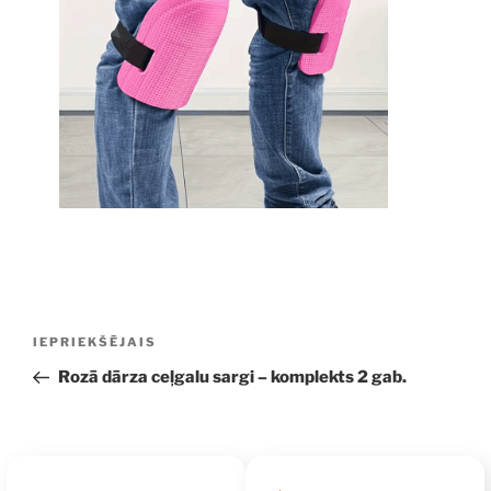
Ziņu
Iepriekšējā
IEPRIEKŠĒJAIS
izvēlne
ziņa:
Rozā dārza ceļgalu sargi – komplekts 2 gab.