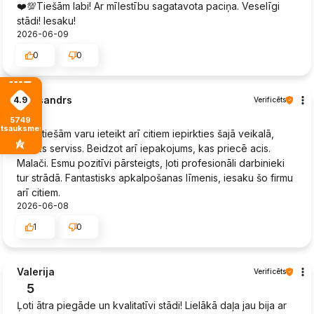
❤️💯Tiešām labi! Ar mīlestību sagatavota paciņa. Veselīgi
stādi! Iesaku!
2026-06-09
0
0
Aleksandrs
4.9
Verificēts
5
5749
atsauksmes
Es patiešām varu ieteikt arī citiem iepirkties šajā veikalā,
lielisks serviss. Beidzot arī iepakojums, kas priecē acis.
Malači. Esmu pozitīvi pārsteigts, ļoti profesionāli darbinieki
tur strādā. Fantastisks apkalpošanas līmenis, iesaku šo firmu
arī citiem.
2026-06-08
1
0
Valerija
Verificēts
5
Ļoti ātra piegāde un kvalitatīvi stādi! Lielākā daļa jau bija ar