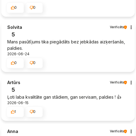
0
0
Solvita
Verificēts
5
Mans pasūtījums tika piegādāts bez jebkādas aizķeršanās,
paldies.
2026-06-24
0
0
Artūrs
Verificēts
5
Ļoti laba kvalitāte gan stādiem, gan servisam, paldies ! 👍️
2026-06-15
1
0
Anna
Verificēts