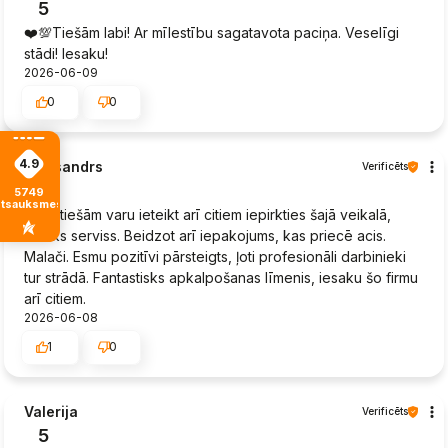
5
❤️💯Tiešām labi! Ar mīlestību sagatavota paciņa. Veselīgi
stādi! Iesaku!
2026-06-09
0
0
4.9
Aleksandrs
Verificēts
5
5749
atsauksmes
Es patiešām varu ieteikt arī citiem iepirkties šajā veikalā,
lielisks serviss. Beidzot arī iepakojums, kas priecē acis.
Malači. Esmu pozitīvi pārsteigts, ļoti profesionāli darbinieki
tur strādā. Fantastisks apkalpošanas līmenis, iesaku šo firmu
arī citiem.
2026-06-08
1
0
Valerija
Verificēts
5