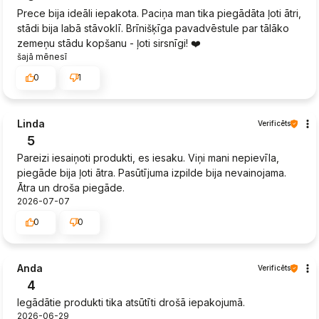
Prece bija ideāli iepakota. Paciņa man tika piegādāta ļoti ātri,
stādi bija labā stāvoklī. Brīnišķīga pavadvēstule par tālāko
zemeņu stādu kopšanu - ļoti sirsnīgi! ❤️
šajā mēnesī
0
1
Linda
Verificēts
5
Pareizi iesaiņoti produkti, es iesaku. Viņi mani nepievīla,
piegāde bija ļoti ātra. Pasūtījuma izpilde bija nevainojama.
Ātra un droša piegāde.
2026-07-07
0
0
Anda
Verificēts
4
Iegādātie produkti tika atsūtīti drošā iepakojumā.
2026-06-29