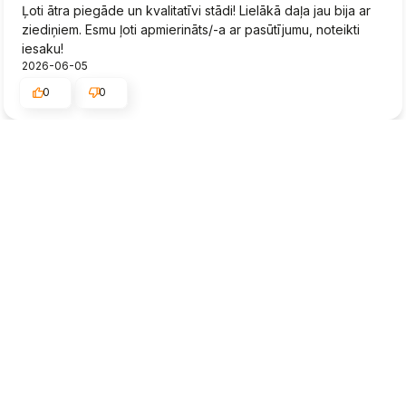
Ļoti ātra piegāde un kvalitatīvi stādi! Lielākā daļa jau bija ar
ziediņiem. Esmu ļoti apmierināts/-a ar pasūtījumu, noteikti
iesaku!
2026-06-05
0
0
Egils
Verificēts
3
Piegāde o.k. Bet stādi tādi pabēdgi.
2026-06-03
0
0
Konstantins
Verificēts
5
👍️Apkalpojošais personāls man sniedza labu padomu, lai es
varētu izdarīt pareizo izvēli.
2026-06-01
0
0