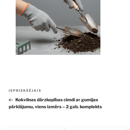
Ziņu
Iepriekšējā
IEPRIEKŠĒJAIS
izvēlne
ziņa:
Kokvilnas dārzkopības cimdi ar gumijas
pārklājumu, viens izmērs – 2 gab. komplekts