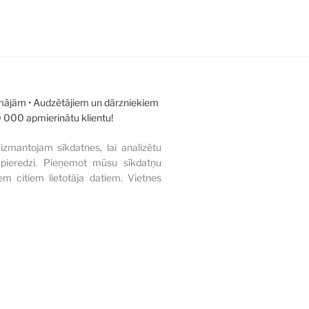
 mājām • Audzētājiem un dārzniekiem
0 000 apmierinātu klientu!
izmantojam sīkdatnes, lai analizētu
s pieredzi. Pieņemot mūsu sīkdatņu
em citiem lietotāja datiem. Vietnes