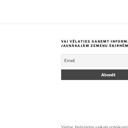
VAI VĒLATIES SAŅEMT INFORM
JAUNĀKAJĀM ZEMEŅU ŠĶIRNĒ
Vietne, tiešsaistes veikala noteikumi