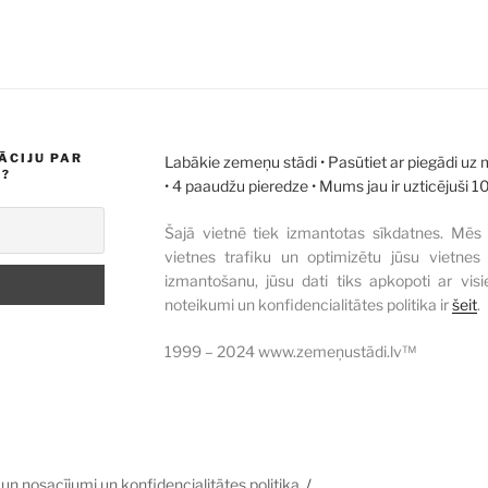
ĀCIJU PAR
Labākie zemeņu stādi • Pasūtiet ar piegādi uz
M?
• 4 paaudžu pieredze • Mums jau ir uzticējuši 1
Šajā vietnē tiek izmantotas sīkdatnes. Mēs 
vietnes trafiku un optimizētu jūsu vietne
izmantošanu, jūsu dati tiks apkopoti ar visi
noteikumi un konfidencialitātes politika ir
šeit
.
1999 – 2024 www.zemeņustādi.lv™
 un nosacījumi un konfidencialitātes politika