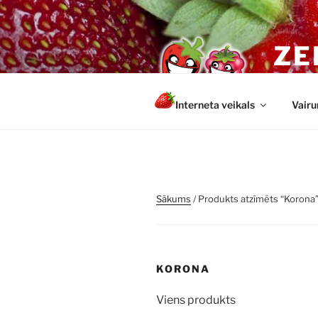
Doties
uz
saturu
ZE
Veseli u
Interneta veikals
Vairu
Sākums
/ Produkts atzīmēts “Korona
KORONA
Viens produkts