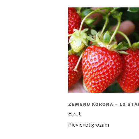
ZEMEŅU KORONA – 10 STĀ
8,71
€
Pievienot grozam