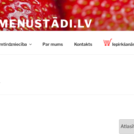
MEŅUSTĀDI.LV
n spēcīgi stādi no TOP-PLANT ™
mtirdzniecība
Par mums
Kontakts
Iepirkšanās
”