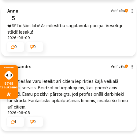
Anna
Verificēts
5
❤️💯Tiešām labi! Ar mīlestību sagatavota paciņa. Veselīgi
stādi! Iesaku!
2026-06-09
0
0
Aleksandrs
Verificēts
5
4.9
Es patiešām varu ieteikt arī citiem iepirkties šajā veikalā,
5748
lielisks serviss. Beidzot arī iepakojums, kas priecē acis.
atsauksmes
Malači. Esmu pozitīvi pārsteigts, ļoti profesionāli darbinieki
tur strādā. Fantastisks apkalpošanas līmenis, iesaku šo firmu
arī citiem.
2026-06-08
1
0