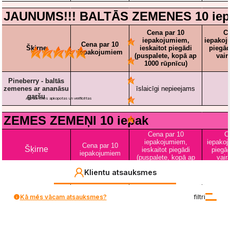
5
94%
4
4%
4.9
3
5748
Klienta vērtējums
1%
no visiem laikiem
Atsauksmes apkopotas un verificētas
2
0%
1
1%
Klientu atsauksmes
Kā mēs vācam atsauksmes?
filtri