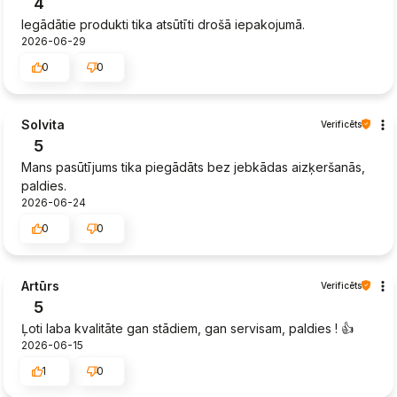
4
Iegādātie produkti tika atsūtīti drošā iepakojumā.
2026-06-29
0
0
Solvita
Verificēts
5
Mans pasūtījums tika piegādāts bez jebkādas aizķeršanās,
paldies.
2026-06-24
0
0
Artūrs
Verificēts
5
Ļoti laba kvalitāte gan stādiem, gan servisam, paldies ! 👍️
2026-06-15
1
0