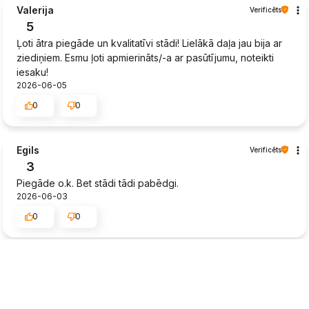
Valerija
Verificēts
5
Ļoti ātra piegāde un kvalitatīvi stādi! Lielākā daļa jau bija ar
ziediņiem. Esmu ļoti apmierināts/-a ar pasūtījumu, noteikti
iesaku!
2026-06-05
0
0
Egils
Verificēts
3
Piegāde o.k. Bet stādi tādi pabēdgi.
2026-06-03
0
0
Konstantins
Verificēts
5
👍️Apkalpojošais personāls man sniedza labu padomu, lai es
varētu izdarīt pareizo izvēli.