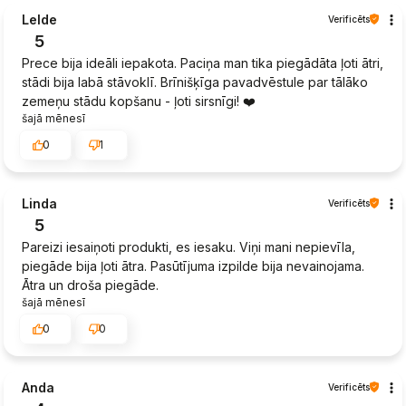
Lelde
Verificēts
5
Prece bija ideāli iepakota. Paciņa man tika piegādāta ļoti ātri,
stādi bija labā stāvoklī. Brīnišķīga pavadvēstule par tālāko
zemeņu stādu kopšanu - ļoti sirsnīgi! ❤️
šajā mēnesī
0
1
Linda
Verificēts
5
Pareizi iesaiņoti produkti, es iesaku. Viņi mani nepievīla,
piegāde bija ļoti ātra. Pasūtījuma izpilde bija nevainojama.
Ātra un droša piegāde.
šajā mēnesī
0
0
Anda
Verificēts