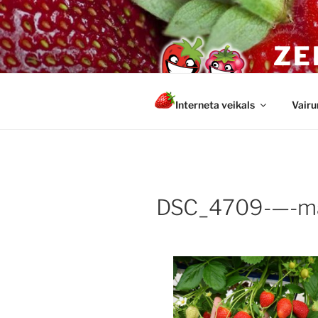
Doties
uz
saturu
ZE
Veseli u
Interneta veikals
Vairu
DSC_4709-—-m