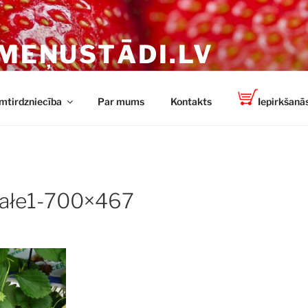
MEŅUSTĀDI.LV
n spēcīgi stādi no TOP-PLANT ™
mtirdzniecība
Par mums
Kontakts
Iepirkšanās
ałe1-700×467