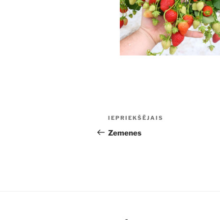
Ziņu
Iepriekšējā
IEPRIEKŠĒJAIS
izvēlne
ziņa:
Zemenes