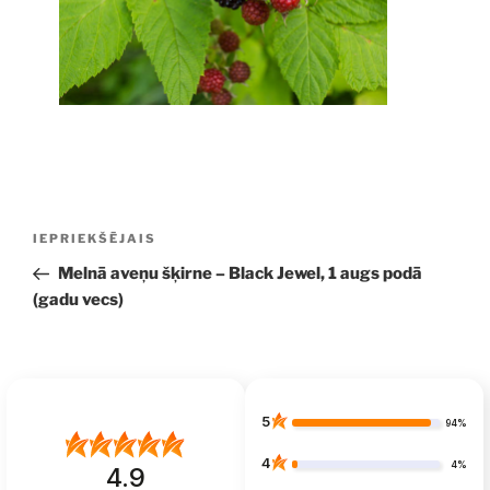
Ziņu
Iepriekšējā
IEPRIEKŠĒJAIS
izvēlne
ziņa:
Melnā aveņu šķirne – Black Jewel, 1 augs podā
(gadu vecs)
5
94%
4
4%
4.9