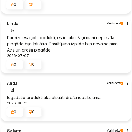
0
1
Linda
Verificēts
5
Pareizi iesaiņoti produkti, es iesaku. Viņi mani nepievīla,
piegāde bija ļoti ātra. Pasūtījuma izpilde bija nevainojama.
Ātra un droša piegāde.
2026-07-07
0
0
Anda
Verificēts
4
Iegādātie produkti tika atsūtīti drošā iepakojumā.
2026-06-29
0
0
Solvita
Verificēts