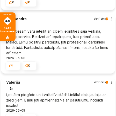
0
0
Aleksandrs
Verificēts
4.9
5
5749
Es patiešām varu ieteikt arī citiem iepirkties šajā veikalā,
atsauksmes
lielisks serviss. Beidzot arī iepakojums, kas priecē acis.
Malači. Esmu pozitīvi pārsteigts, ļoti profesionāli darbinieki
tur strādā. Fantastisks apkalpošanas līmenis, iesaku šo firmu
arī citiem.
2026-06-08
1
0
Valerija
Verificēts
5
Ļoti ātra piegāde un kvalitatīvi stādi! Lielākā daļa jau bija ar
ziediņiem. Esmu ļoti apmierināts/-a ar pasūtījumu, noteikti
iesaku!
2026-06-05