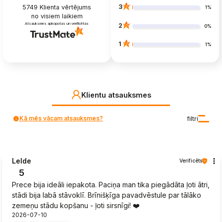
3
5749
Klienta vērtējums
1%
no visiem laikiem
Atsauksmes apkopotas un verificētas
2
0%
1
1%
Klientu atsauksmes
Kā mēs vācam atsauksmes?
filtri
Lelde
Verificēts
5
Prece bija ideāli iepakota. Paciņa man tika piegādāta ļoti ātri,
stādi bija labā stāvoklī. Brīnišķīga pavadvēstule par tālāko
zemeņu stādu kopšanu - ļoti sirsnīgi! ❤️
2026-07-10