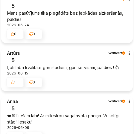
5
Mans pasūtījums tika piegādāts bez jebkādas aizķeršanās,
paldies.
2026-06-24
0
0
Artūrs
Verificēts
5
Ļoti laba kvalitāte gan stādiem, gan servisam, paldies ! 👍️
2026-06-15
1
0
Anna
Verificēts
5
❤️💯Tiešām labi! Ar mīlestību sagatavota paciņa. Veselīgi
stādi! Iesaku!
2026-06-09