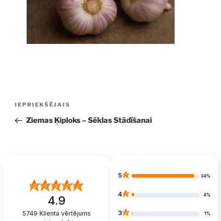
Ziņu
Iepriekšējā
IEPRIEKŠĒJAIS
izvēlne
ziņa:
Ziemas Ķiploks – Sēklas Stādīšanai
5
94%
4
4%
4.9
3
5749
Klienta vērtējums
1%