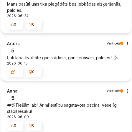
Mans pasūtījums tika piegādāts bez jebkādas aizķeršanās,
paldies.
2026-06-24
0
0
Artūrs
Verificēts
5
Ļoti laba kvalitāte gan stādiem, gan servisam, paldies ! 👍️
2026-06-15
1
0
Anna
Verificēts
5
❤️💯Tiešām labi! Ar mīlestību sagatavota paciņa. Veselīgi
stādi! Iesaku!
2026-06-09
0
0