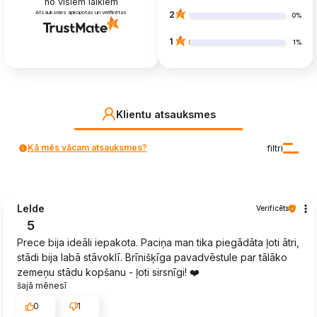
no visiem laikiem
Atsauksmes apkopotas un verificētas
2
0%
1
1%
Klientu atsauksmes
Kā mēs vācam atsauksmes?
filtri
Lelde
Verificēts
5
Prece bija ideāli iepakota. Paciņa man tika piegādāta ļoti ātri,
stādi bija labā stāvoklī. Brīnišķīga pavadvēstule par tālāko
zemeņu stādu kopšanu - ļoti sirsnīgi! ❤️
šajā mēnesī
0
1