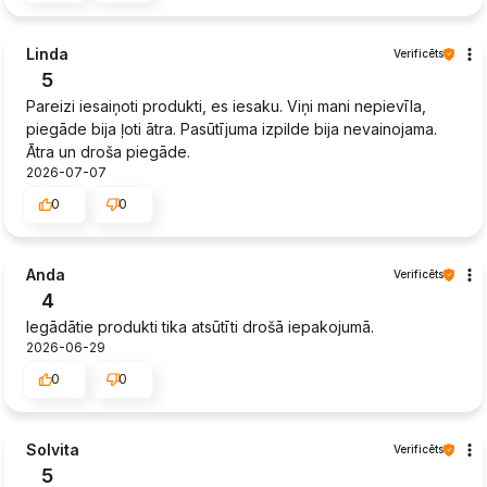
Linda
Verificēts
5
Pareizi iesaiņoti produkti, es iesaku. Viņi mani nepievīla,
piegāde bija ļoti ātra. Pasūtījuma izpilde bija nevainojama.
Ātra un droša piegāde.
2026-07-07
0
0
Anda
Verificēts
4
Iegādātie produkti tika atsūtīti drošā iepakojumā.
2026-06-29
0
0
Solvita
Verificēts
5