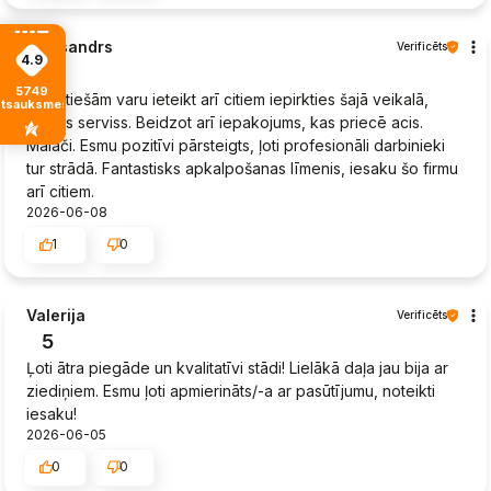
Aleksandrs
Verificēts
4.9
5
5749
Es patiešām varu ieteikt arī citiem iepirkties šajā veikalā,
atsauksmes
lielisks serviss. Beidzot arī iepakojums, kas priecē acis.
Malači. Esmu pozitīvi pārsteigts, ļoti profesionāli darbinieki
tur strādā. Fantastisks apkalpošanas līmenis, iesaku šo firmu
arī citiem.
2026-06-08
1
0
Valerija
Verificēts
5
Ļoti ātra piegāde un kvalitatīvi stādi! Lielākā daļa jau bija ar
ziediņiem. Esmu ļoti apmierināts/-a ar pasūtījumu, noteikti
iesaku!
2026-06-05
0
0