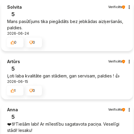
Solvita
Verificēts
5
Mans pasūtījums tika piegādāts bez jebkādas aizķeršanās,
paldies.
2026-06-24
0
0
Artūrs
Verificēts
5
Ļoti laba kvalitāte gan stādiem, gan servisam, paldies ! 👍️
2026-06-15
1
0
Anna
Verificēts
5
❤️💯Tiešām labi! Ar mīlestību sagatavota paciņa. Veselīgi
stādi! Iesaku!