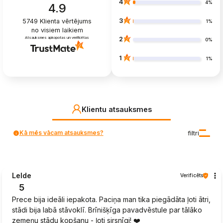
4
4%
4.9
3
5749
Klienta vērtējums
1%
no visiem laikiem
Atsauksmes apkopotas un verificētas
2
0%
1
1%
Klientu atsauksmes
Kā mēs vācam atsauksmes?
filtri
Lelde
Verificēts
5
Prece bija ideāli iepakota. Paciņa man tika piegādāta ļoti ātri,
stādi bija labā stāvoklī. Brīnišķīga pavadvēstule par tālāko
zemeņu stādu kopšanu - ļoti sirsnīgi! ❤️