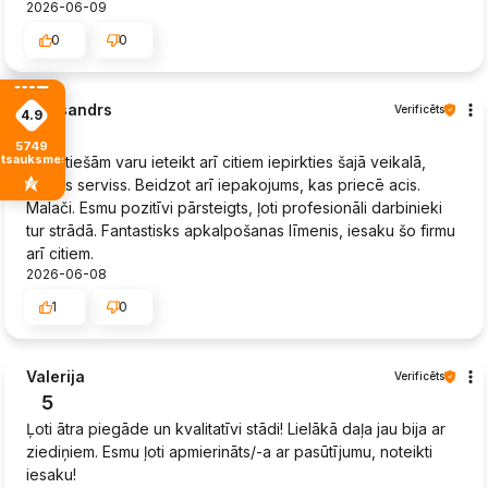
2026-06-09
0
0
Aleksandrs
Verificēts
4.9
5
5749
atsauksmes
Es patiešām varu ieteikt arī citiem iepirkties šajā veikalā,
lielisks serviss. Beidzot arī iepakojums, kas priecē acis.
Malači. Esmu pozitīvi pārsteigts, ļoti profesionāli darbinieki
tur strādā. Fantastisks apkalpošanas līmenis, iesaku šo firmu
arī citiem.
2026-06-08
1
0
Valerija
Verificēts
5
Ļoti ātra piegāde un kvalitatīvi stādi! Lielākā daļa jau bija ar
ziediņiem. Esmu ļoti apmierināts/-a ar pasūtījumu, noteikti
iesaku!