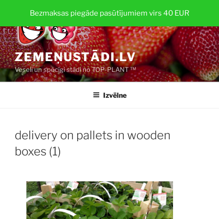
Doties
Bezmaksas piegāde pasūtījumiem virs 40 EUR
uz
saturu
ZEMEŅUSTĀDI.LV
Veseli un spēcīgi stādi no TOP-PLANT ™
Izvēlne
delivery on pallets in wooden
boxes (1)