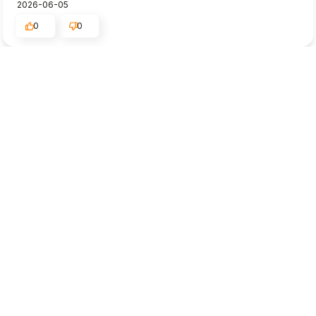
2026-06-05
0
0
Egils
Verificēts
3
Piegāde o.k. Bet stādi tādi pabēdgi.
2026-06-03
0
0
Konstantins
Verificēts
5
👍️Apkalpojošais personāls man sniedza labu padomu, lai es
varētu izdarīt pareizo izvēli.
2026-06-01
0
0
Irēna
Verificēts