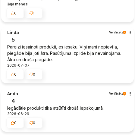
šajā mēnesī
0
1
Linda
Verificēts
5
Pareizi iesaiņoti produkti, es iesaku. Viņi mani nepievīla,
piegāde bija ļoti ātra. Pasūtījuma izpilde bija nevainojama.
Ātra un droša piegāde.
2026-07-07
0
0
Anda
Verificēts
4
Iegādātie produkti tika atsūtīti drošā iepakojumā.
2026-06-29
0
0