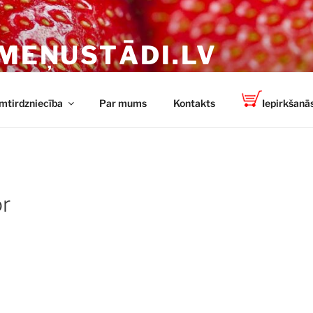
MEŅUSTĀDI.LV
n spēcīgi stādi no TOP-PLANT ™
mtirdzniecība
Par mums
Kontakts
Iepirkšanās
r