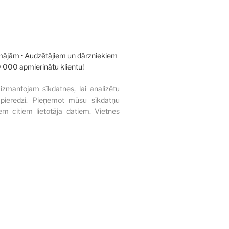
 mājām • Audzētājiem un dārzniekiem
0 000 apmierinātu klientu!
izmantojam sīkdatnes, lai analizētu
s pieredzi. Pieņemot mūsu sīkdatņu
em citiem lietotāja datiem. Vietnes