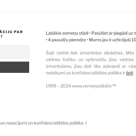
ĀCIJU PAR
Labākie zemeņu stādi • Pasūtiet ar piegādi uz
M?
• 4 paaudžu pieredze • Mums jau ir uzticējuši 1
Šajā vietnē tiek izmantotas sīkdatnes. Mēs 
vietnes trafiku un optimizētu jūsu vietne
izmantošanu, jūsu dati tiks apkopoti ar visi
noteikumi un konfidencialitātes politika ir
šeit
.
1999 – 2024 www.zemeņustādi.lv™
 un nosacījumi un konfidencialitātes politika