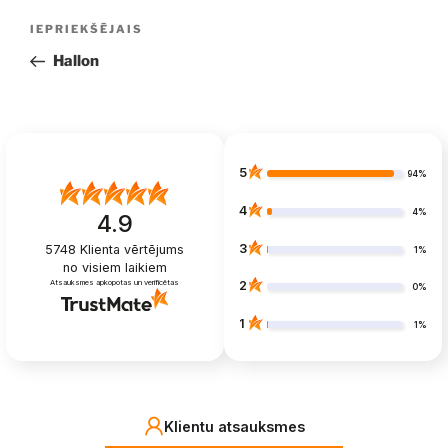
Ziņu
Iepriekšējā
IEPRIEKŠĒJAIS
izvēlne
ziņa:
Hallon
5
94%
4
4%
4.9
3
5748
Klienta vērtējums
1%
no visiem laikiem
Atsauksmes apkopotas un verificētas
2
0%
1
1%
Klientu atsauksmes