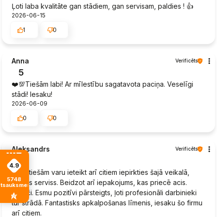
Ļoti laba kvalitāte gan stādiem, gan servisam, paldies ! 👍️
2026-06-15
1
0
Anna
Verificēts
5
❤️💯Tiešām labi! Ar mīlestību sagatavota paciņa. Veselīgi
stādi! Iesaku!
2026-06-09
0
0
Aleksandrs
Verificēts
5
4.9
Es patiešām varu ieteikt arī citiem iepirkties šajā veikalā,
5748
lielisks serviss. Beidzot arī iepakojums, kas priecē acis.
atsauksmes
Malači. Esmu pozitīvi pārsteigts, ļoti profesionāli darbinieki
tur strādā. Fantastisks apkalpošanas līmenis, iesaku šo firmu
arī citiem.