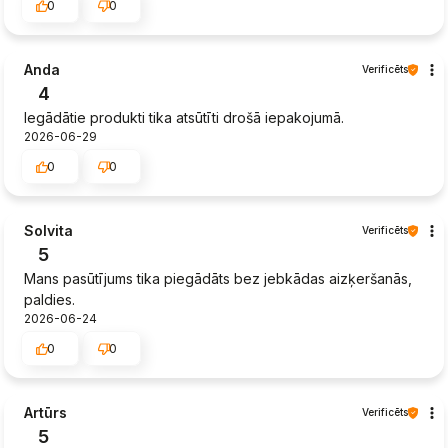
0
0
Anda
Verificēts
4
Iegādātie produkti tika atsūtīti drošā iepakojumā.
2026-06-29
0
0
Solvita
Verificēts
5
Mans pasūtījums tika piegādāts bez jebkādas aizķeršanās,
paldies.
2026-06-24
0
0
Artūrs
Verificēts
5