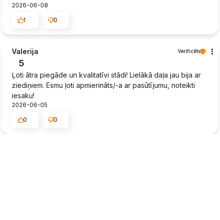
2026-06-08
1
0
Valerija
Verificēts
5
Ļoti ātra piegāde un kvalitatīvi stādi! Lielākā daļa jau bija ar
ziediņiem. Esmu ļoti apmierināts/-a ar pasūtījumu, noteikti
iesaku!
2026-06-05
0
0
Egils
Verificēts
3
Piegāde o.k. Bet stādi tādi pabēdgi.
2026-06-03
0
0