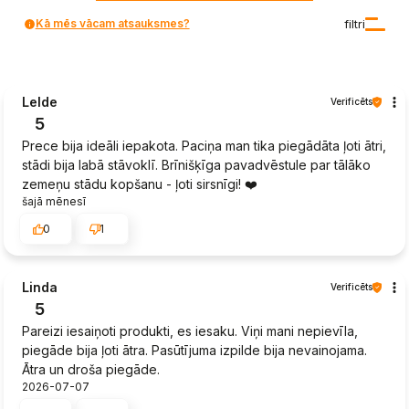
Kā mēs vācam atsauksmes?
filtri
Lelde
Verificēts
5
Prece bija ideāli iepakota. Paciņa man tika piegādāta ļoti ātri,
stādi bija labā stāvoklī. Brīnišķīga pavadvēstule par tālāko
zemeņu stādu kopšanu - ļoti sirsnīgi! ❤️
šajā mēnesī
0
1
Linda
Verificēts
5
Pareizi iesaiņoti produkti, es iesaku. Viņi mani nepievīla,
piegāde bija ļoti ātra. Pasūtījuma izpilde bija nevainojama.
Ātra un droša piegāde.
2026-07-07