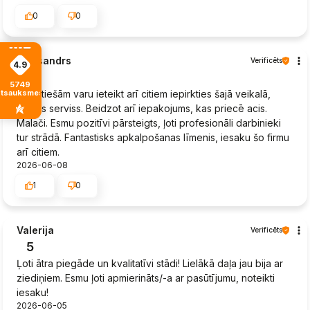
0
0
Aleksandrs
Verificēts
4.9
5
5749
Es patiešām varu ieteikt arī citiem iepirkties šajā veikalā,
atsauksmes
lielisks serviss. Beidzot arī iepakojums, kas priecē acis.
Malači. Esmu pozitīvi pārsteigts, ļoti profesionāli darbinieki
tur strādā. Fantastisks apkalpošanas līmenis, iesaku šo firmu
arī citiem.
2026-06-08
1
0
Valerija
Verificēts
5
Ļoti ātra piegāde un kvalitatīvi stādi! Lielākā daļa jau bija ar
ziediņiem. Esmu ļoti apmierināts/-a ar pasūtījumu, noteikti
iesaku!
2026-06-05