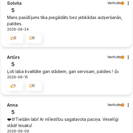
Solvita
Verificēts
5
Mans pasūtījums tika piegādāts bez jebkādas aizķeršanās,
paldies.
2026-06-24
0
0
Artūrs
Verificēts
5
Ļoti laba kvalitāte gan stādiem, gan servisam, paldies ! 👍️
2026-06-15
1
0
Anna
Verificēts
5
❤️💯Tiešām labi! Ar mīlestību sagatavota paciņa. Veselīgi
stādi! Iesaku!
2026-06-09