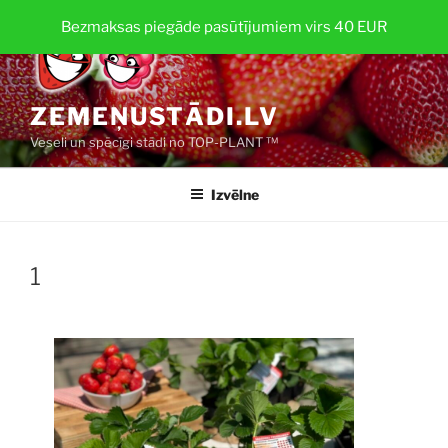
Doties
Bezmaksas piegāde pasūtījumiem virs 40 EUR
uz
saturu
ZEMEŅUSTĀDI.LV
Veseli un spēcīgi stādi no TOP-PLANT ™
Izvēlne
1