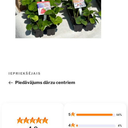
Ziņu
Iepriekšējā
IEPRIEKŠĒJAIS
izvēlne
ziņa:
Piedāvājums dārzu centriem
5
94%
4
4%