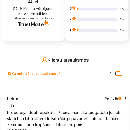
4.9
3
5749
Klienta vērtējums
1%
no visiem laikiem
Atsauksmes apkopotas un verificētas
2
0%
1
1%
Klientu atsauksmes
Kā mēs vācam atsauksmes?
filtri
Lelde
Verificēts
5
Prece bija ideāli iepakota. Paciņa man tika piegādāta ļoti ātri,
stādi bija labā stāvoklī. Brīnišķīga pavadvēstule par tālāko
zemeņu stādu kopšanu - ļoti sirsnīgi! ❤️