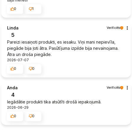
šajā mēnesī
0
1
Linda
Verificēts
5
Pareizi iesaiņoti produkti, es iesaku. Viņi mani nepievīla,
piegāde bija ļoti ātra. Pasūtījuma izpilde bija nevainojama.
Ātra un droša piegāde.
2026-07-07
0
0
Anda
Verificēts
4
Iegādātie produkti tika atsūtīti drošā iepakojumā.
2026-06-29
0
0