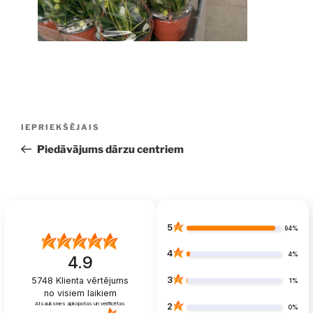
Ziņu
Iepriekšējā
IEPRIEKŠĒJAIS
izvēlne
ziņa:
Piedāvājums dārzu centriem
5
94%
4
4%
4.9
3
5748
Klienta vērtējums
1%
no visiem laikiem
Atsauksmes apkopotas un verificētas
2
0%