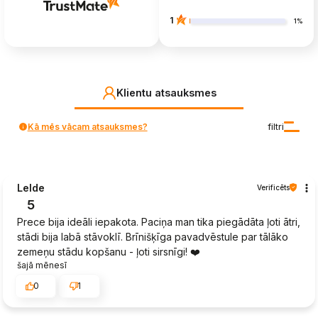
1
1%
Klientu atsauksmes
Kā mēs vācam atsauksmes?
filtri
Lelde
Verificēts
5
Prece bija ideāli iepakota. Paciņa man tika piegādāta ļoti ātri,
stādi bija labā stāvoklī. Brīnišķīga pavadvēstule par tālāko
zemeņu stādu kopšanu - ļoti sirsnīgi! ❤️
šajā mēnesī
0
1