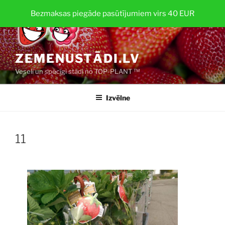
Doties
Bezmaksas piegāde pasūtījumiem virs 40 EUR
uz
saturu
ZEMEŅUSTĀDI.LV
Veseli un spēcīgi stādi no TOP-PLANT ™
Izvēlne
11