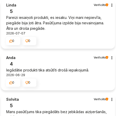
Linda
Verificēts
5
Pareizi iesaiņoti produkti, es iesaku. Viņi mani nepievīla,
piegāde bija ļoti ātra. Pasūtījuma izpilde bija nevainojama.
Ātra un droša piegāde.
2026-07-07
0
0
Anda
Verificēts
4
Iegādātie produkti tika atsūtīti drošā iepakojumā.
2026-06-29
0
0
Solvita
Verificēts
5
Mans pasūtījums tika piegādāts bez jebkādas aizķeršanās,