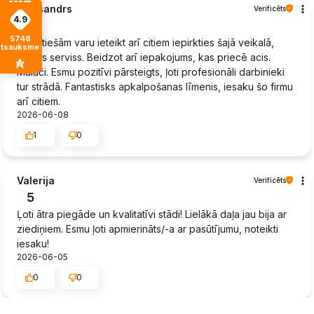
Aleksandrs
Verificēts
4.9
5
5748
Es patiešām varu ieteikt arī citiem iepirkties šajā veikalā,
atsauksmes
lielisks serviss. Beidzot arī iepakojums, kas priecē acis.
Malači. Esmu pozitīvi pārsteigts, ļoti profesionāli darbinieki
tur strādā. Fantastisks apkalpošanas līmenis, iesaku šo firmu
arī citiem.
2026-06-08
1
0
Valerija
Verificēts
5
Ļoti ātra piegāde un kvalitatīvi stādi! Lielākā daļa jau bija ar
ziediņiem. Esmu ļoti apmierināts/-a ar pasūtījumu, noteikti
iesaku!
2026-06-05
0
0