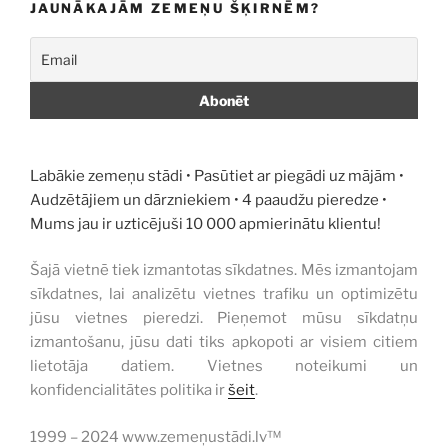
JAUNĀKAJĀM ZEMEŅU ŠĶIRNĒM?
Labākie zemeņu stādi • Pasūtiet ar piegādi uz mājām •
Audzētājiem un dārzniekiem • 4 paaudžu pieredze •
Mums jau ir uzticējuši 10 000 apmierinātu klientu!
Šajā vietnē tiek izmantotas sīkdatnes. Mēs izmantojam
sīkdatnes, lai analizētu vietnes trafiku un optimizētu
jūsu vietnes pieredzi. Pieņemot mūsu sīkdatņu
izmantošanu, jūsu dati tiks apkopoti ar visiem citiem
lietotāja datiem. Vietnes noteikumi un
konfidencialitātes politika ir
šeit
.
1999 – 2024 www.zemeņustādi.lv™