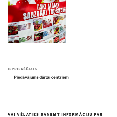
Ziņu
Iepriekšējā
IEPRIEKŠĒJAIS
izvēlne
ziņa:
Piedāvājums dārzu centriem
VAI VĒLATIES SAŅEMT INFORMĀCIJU PAR