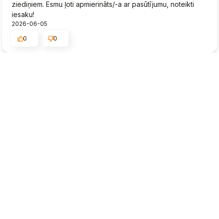
ziediņiem. Esmu ļoti apmierināts/-a ar pasūtījumu, noteikti
iesaku!
2026-06-05
0
0
Egils
Verificēts
3
Piegāde o.k. Bet stādi tādi pabēdgi.
2026-06-03
0
0
Konstantins
Verificēts
5
👍️Apkalpojošais personāls man sniedza labu padomu, lai es
varētu izdarīt pareizo izvēli.
2026-06-01
0
0