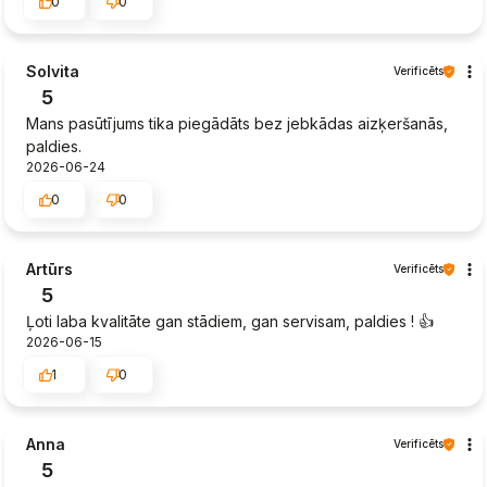
0
0
Solvita
Verificēts
5
Mans pasūtījums tika piegādāts bez jebkādas aizķeršanās,
paldies.
2026-06-24
0
0
Artūrs
Verificēts
5
Ļoti laba kvalitāte gan stādiem, gan servisam, paldies ! 👍️
2026-06-15
1
0
Anna
Verificēts
5