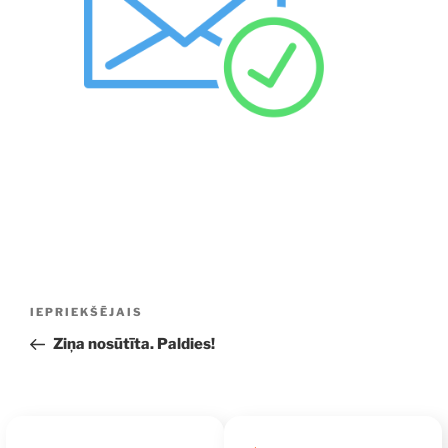
Ziņu
Iepriekšējā
IEPRIEKŠĒJAIS
izvēlne
ziņa:
Ziņa nosūtīta. Paldies!