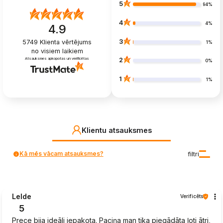
5
94%
4
4%
4.9
3
5749
Klienta vērtējums
1%
no visiem laikiem
Atsauksmes apkopotas un verificētas
2
0%
1
1%
Klientu atsauksmes
Kā mēs vācam atsauksmes?
filtri
Lelde
Verificēts
5
Prece bija ideāli iepakota. Paciņa man tika piegādāta ļoti ātri,