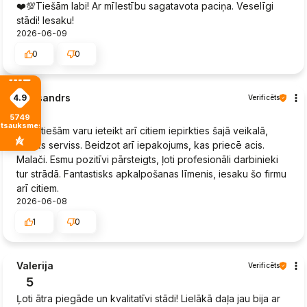
❤️💯Tiešām labi! Ar mīlestību sagatavota paciņa. Veselīgi
stādi! Iesaku!
2026-06-09
0
0
Aleksandrs
4.9
Verificēts
5
5749
atsauksmes
Es patiešām varu ieteikt arī citiem iepirkties šajā veikalā,
lielisks serviss. Beidzot arī iepakojums, kas priecē acis.
Malači. Esmu pozitīvi pārsteigts, ļoti profesionāli darbinieki
tur strādā. Fantastisks apkalpošanas līmenis, iesaku šo firmu
arī citiem.
2026-06-08
1
0
Valerija
Verificēts
5
Ļoti ātra piegāde un kvalitatīvi stādi! Lielākā daļa jau bija ar