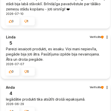
stādi bija labā stāvoklī. Brīnišķīga pavadvēstule par tālāko
zemeņu stādu kopšanu - ļoti sirsnīgi! ❤️
2026-07-10
0
1
Linda
Verificēts
5
Pareizi iesaiņoti produkti, es iesaku. Viņi mani nepievīla,
piegāde bija ļoti ātra. Pasūtījuma izpilde bija nevainojama.
Ātra un droša piegāde.
2026-07-07
0
0
Anda
Verificēts
4
Iegādātie produkti tika atsūtīti drošā iepakojumā.
2026-06-29